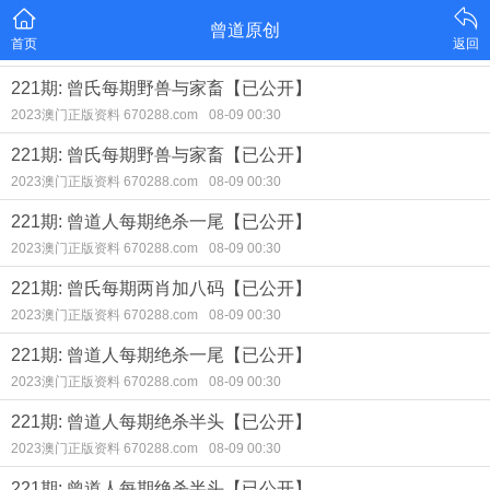
曾道原创
首页
返回
221期: 曾氏每期野兽与家畜【已公开】
2023澳门正版资料 670288.com
08-09 00:30
221期: 曾氏每期野兽与家畜【已公开】
2023澳门正版资料 670288.com
08-09 00:30
221期: 曾道人每期绝杀一尾【已公开】
2023澳门正版资料 670288.com
08-09 00:30
221期: 曾氏每期两肖加八码【已公开】
2023澳门正版资料 670288.com
08-09 00:30
221期: 曾道人每期绝杀一尾【已公开】
2023澳门正版资料 670288.com
08-09 00:30
221期: 曾道人每期绝杀半头【已公开】
2023澳门正版资料 670288.com
08-09 00:30
221期: 曾道人每期绝杀半头【已公开】