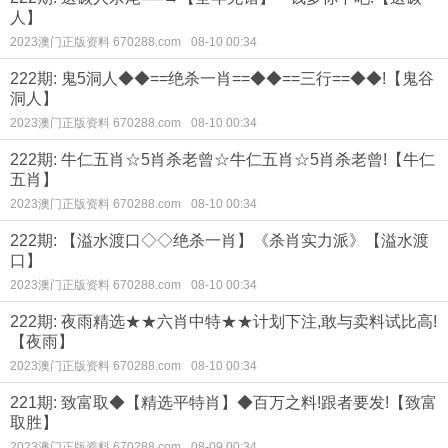
人】
2023澳门正版资料 670288.com
08-10 00:34
222期: 鬼5洞人◆◆==绝杀一肖==◆◆==三行==◆◆!【鬼谷
洞人】
2023澳门正版资料 670288.com
08-10 00:34
222期: 牛仁五肖☆5肖杀老曾☆牛仁五肖☆5肖杀老曾!【牛仁
五肖】
2023澳门正版资料 670288.com
08-10 00:34
222期: 【溢水渡口◇◇绝杀一肖】《杀肖实力派》【溢水渡
口】
2023澳门正版资料 670288.com
08-10 00:34
222期: 夜雨精选★★六肖中特★★计划下注,敢与卖料试比高!
【夜雨】
2023澳门正版资料 670288.com
08-10 00:34
221期: 致富取◆【精选平特肖】◆百万之料!跟者要发!【致富
取胜】
2023澳门正版资料 670288.com
08-09 00:34