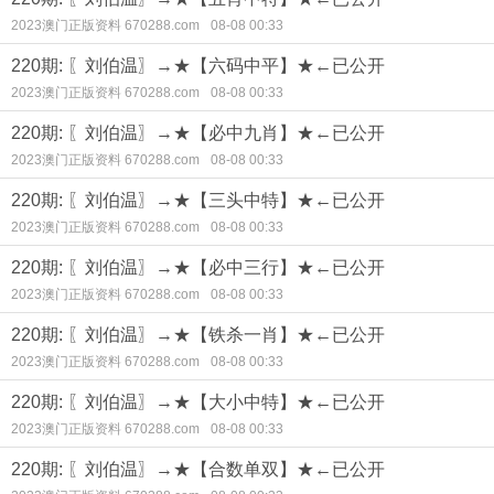
2023澳门正版资料 670288.com
08-08 00:33
220期: 〖刘伯温〗→★【六码中平】★←已公开
2023澳门正版资料 670288.com
08-08 00:33
220期: 〖刘伯温〗→★【必中九肖】★←已公开
2023澳门正版资料 670288.com
08-08 00:33
220期: 〖刘伯温〗→★【三头中特】★←已公开
2023澳门正版资料 670288.com
08-08 00:33
220期: 〖刘伯温〗→★【必中三行】★←已公开
2023澳门正版资料 670288.com
08-08 00:33
220期: 〖刘伯温〗→★【铁杀一肖】★←已公开
2023澳门正版资料 670288.com
08-08 00:33
220期: 〖刘伯温〗→★【大小中特】★←已公开
2023澳门正版资料 670288.com
08-08 00:33
220期: 〖刘伯温〗→★【合数单双】★←已公开