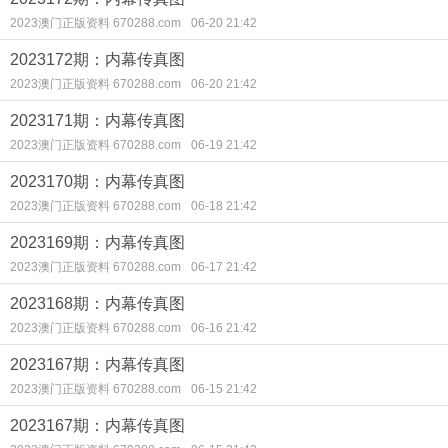
2023澳门正版资料 670288.com
06-20 21:42
2023172期：内幕传真图
2023澳门正版资料 670288.com
06-20 21:42
2023171期：内幕传真图
2023澳门正版资料 670288.com
06-19 21:42
2023170期：内幕传真图
2023澳门正版资料 670288.com
06-18 21:42
2023169期：内幕传真图
2023澳门正版资料 670288.com
06-17 21:42
2023168期：内幕传真图
2023澳门正版资料 670288.com
06-16 21:42
2023167期：内幕传真图
2023澳门正版资料 670288.com
06-15 21:42
2023167期：内幕传真图